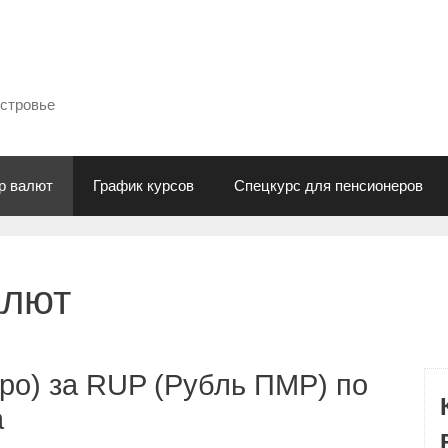
естровье
р валют
График курсов
Спецкурс для пенсионеров
алют
ро) за RUP (Рубль ПМР) по
а