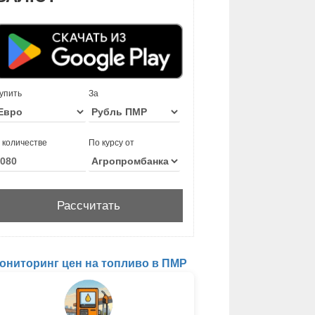
упить
За
 количестве
По курсу от
ониторинг цен на топливо в ПМР