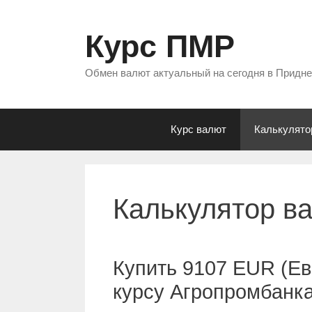
Перейти
к
Курс ПМР
содержимому
Обмен валют актуальный на сегодня в Придн
Курс валют
Калькулято
Калькулятор в
Купить 9107 EUR (Ев
курсу Агропромбанк