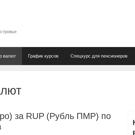
естровье
р валют
График курсов
Спецкурс для пенсионеров
алют
ро) за RUP (Рубль ПМР) по
а