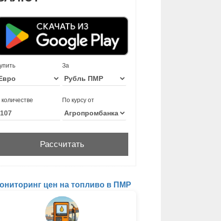
упить
За
 количестве
По курсу от
ониторинг цен на топливо в ПМР