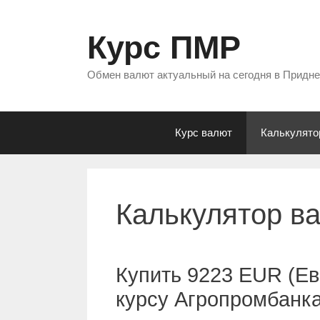
Перейти
к
Курс ПМР
содержимому
Обмен валют актуальный на сегодня в Придн
Курс валют
Калькулято
Калькулятор в
Купить 9223 EUR (Ев
курсу Агропромбанк