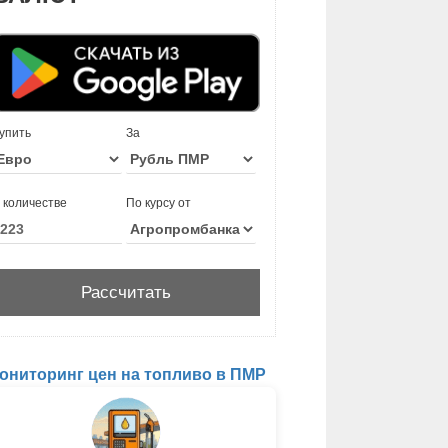
упить
За
 количестве
По курсу от
ониторинг цен на топливо в ПМР