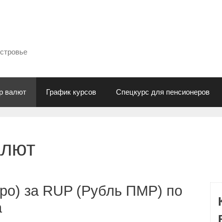
естровье
р валют
График курсов
Спецкурс для пенсионеров
алют
ро) за RUP (Рубль ПМР) по
а