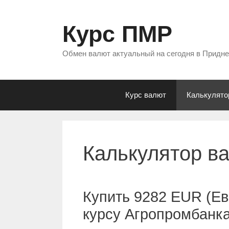
Перейти
к
Курс ПМР
содержимому
Обмен валют актуальный на сегодня в Придн
Курс валют
Калькулято
Калькулятор в
Купить 9282 EUR (Ев
курсу Агропромбанк