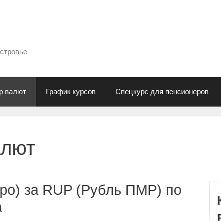
естровье
р валют
График курсов
Спецкурс для пенсионеров
алют
ро) за RUP (Рубль ПМР) по
а