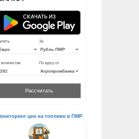
упить
За
 количестве
По курсу от
ониторинг цен на топливо в ПМР