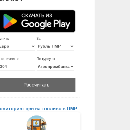
упить
За
 количестве
По курсу от
ониторинг цен на топливо в ПМР