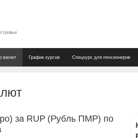
естровье
р валют
График курсов
Спецкурс для пенсионеров
алют
ро) за RUP (Рубль ПМР) по
а