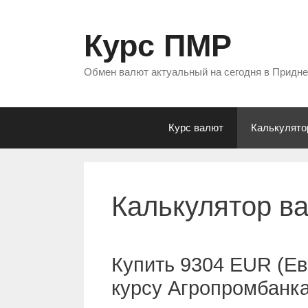
Перейти
к
Курс ПМР
содержимому
Обмен валют актуальный на сегодня в Придн
Курс валют
Калькулято
Калькулятор в
Купить 9304 EUR (Ев
курсу Агропромбанк