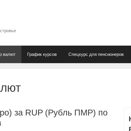
естровье
р валют
График курсов
Спецкурс для пенсионеров
алют
ро) за RUP (Рубль ПМР) по
а