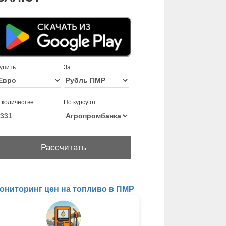
упить
За
 количестве
По курсу от
ониторинг цен на топливо в ПМР