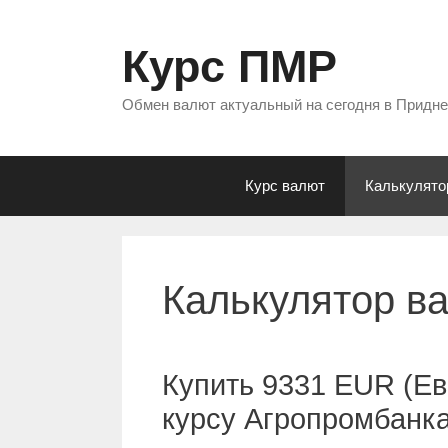
Перейти
к
Курс ПМР
содержимому
Обмен валют актуальный на сегодня в Придн
Курс валют
Калькулято
Калькулятор в
Купить 9331 EUR (Ев
курсу Агропромбанк