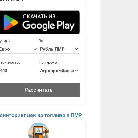
упить
За
 количестве
По курсу от
ониторинг цен на топливо в ПМР