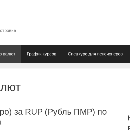
естровье
р валют
График курсов
Спецкурс для пенсионеров
алют
ро) за RUP (Рубль ПМР) по
а