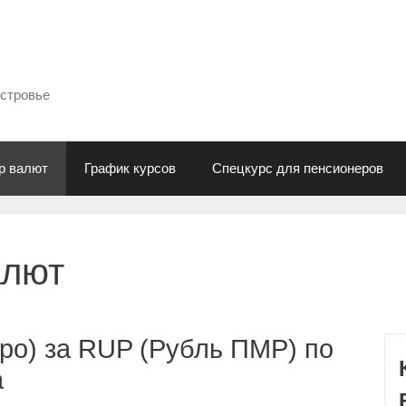
естровье
р валют
График курсов
Спецкурс для пенсионеров
алют
ро) за RUP (Рубль ПМР) по
а