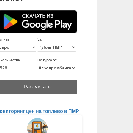
упить
За
 количестве
По курсу от
ониторинг цен на топливо в ПМР