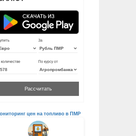
упить
За
 количестве
По курсу от
ониторинг цен на топливо в ПМР