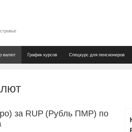
естровье
р валют
График курсов
Спецкурс для пенсионеров
алют
ро) за RUP (Рубль ПМР) по
а