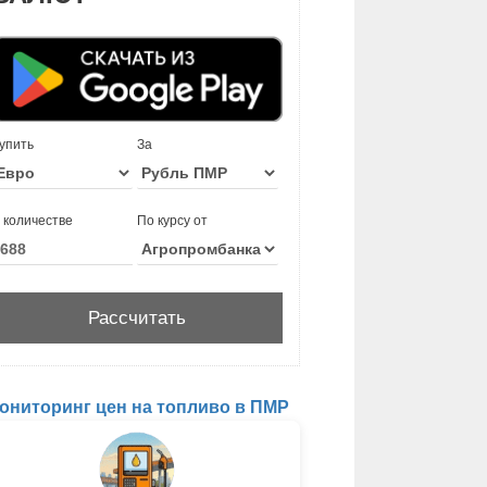
упить
За
 количестве
По курсу от
ониторинг цен на топливо в ПМР