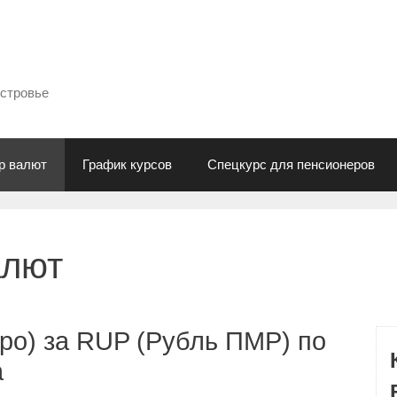
естровье
р валют
График курсов
Спецкурс для пенсионеров
алют
ро) за RUP (Рубль ПМР) по
а