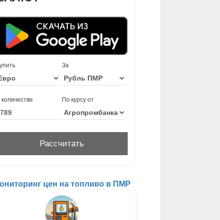
упить
За
 количестве
По курсу от
ониторинг цен на топливо в ПМР