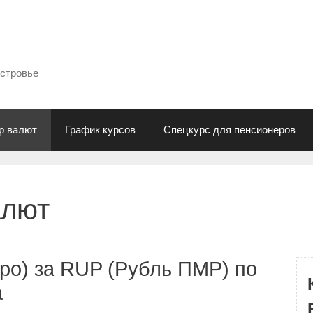
естровье
р валют
График курсов
Спецкурс для пенсионеров
алют
ро) за RUP (Рубль ПМР) по
а