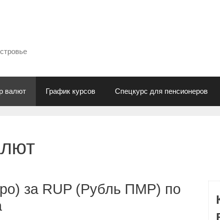
естровье
р валют
График курсов
Спецкурс для пенсионеров
алют
ро) за RUP (Рубль ПМР) по
а