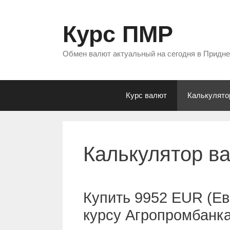
Перейти
к
Курс ПМР
содержимому
Обмен валют актуальный на сегодня в Придн
Курс валют
Калькулято
Калькулятор в
Купить 9952 EUR (Ев
курсу Агропромбанк