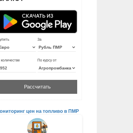
упить
За
 количестве
По курсу от
ониторинг цен на топливо в ПМР