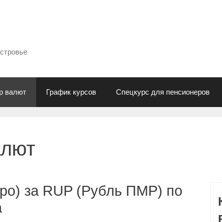
естровье
р валют
График курсов
Спецкурс для пенсионеров
алют
ро) за RUP (Рубль ПМР) по
а