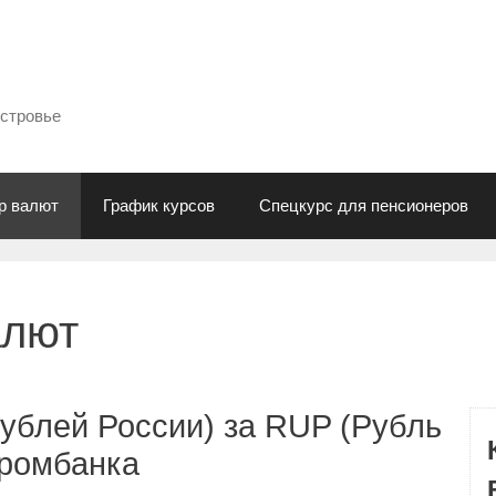
естровье
р валют
График курсов
Спецкурс для пенсионеров
алют
ублей России) за RUP (Рубль
промбанка