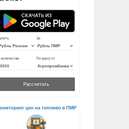
упить
За
 количестве
По курсу от
ониторинг цен на топливо в ПМР