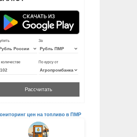
упить
За
 количестве
По курсу от
ониторинг цен на топливо в ПМР