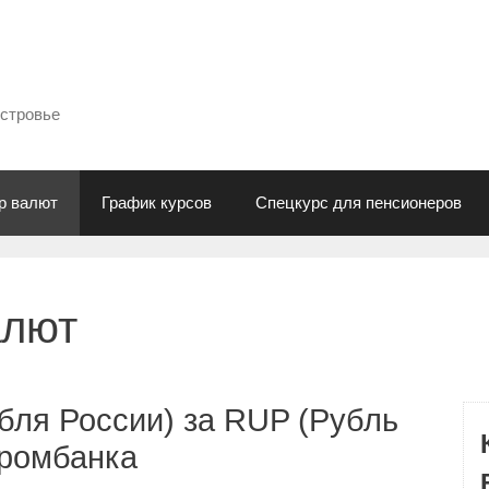
естровье
р валют
График курсов
Спецкурс для пенсионеров
алют
бля России) за RUP (Рубль
промбанка