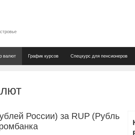
естровье
р валют
График курсов
Спецкурс для пенсионеров
алют
ублей России) за RUP (Рубль
промбанка