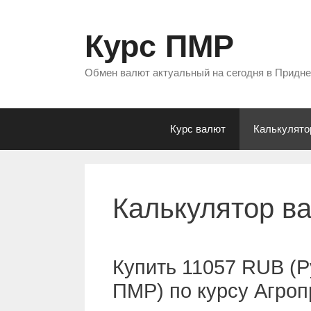
Перейти
к
Курс ПМР
содержимому
Обмен валют актуальный на сегодня в Придн
Курс валют
Калькулято
Калькулятор в
Купить 11057 RUB (Р
ПМР) по курсу Агро