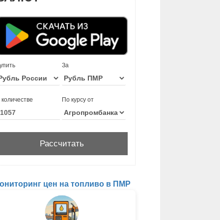
упить
За
 количестве
По курсу от
ониторинг цен на топливо в ПМР