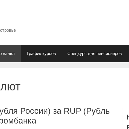
естровье
р валют
График курсов
Спецкурс для пенсионеров
алют
убля России) за RUP (Рубль
промбанка