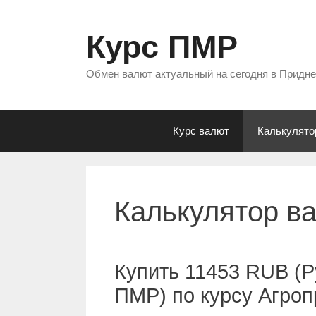
Перейти
к
Курс ПМР
содержимому
Обмен валют актуальный на сегодня в Придн
Курс валют
Калькулято
Калькулятор в
Купить 11453 RUB (Р
ПМР) по курсу Агро