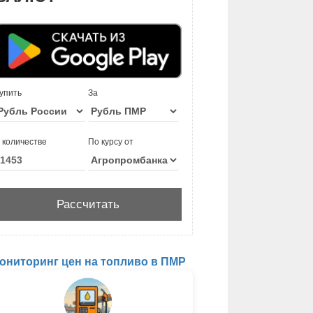
упить
За
 количестве
По курсу от
ониторинг цен на топливо в ПМР