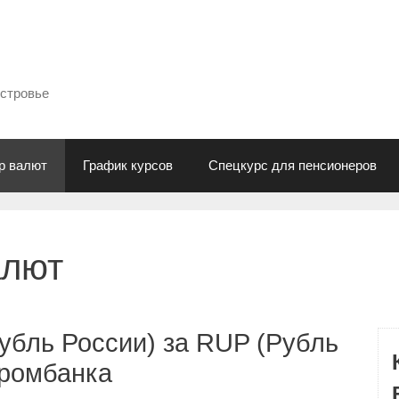
естровье
р валют
График курсов
Спецкурс для пенсионеров
алют
убль России) за RUP (Рубль
промбанка