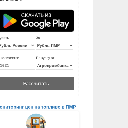
упить
За
 количестве
По курсу от
ониторинг цен на топливо в ПМР