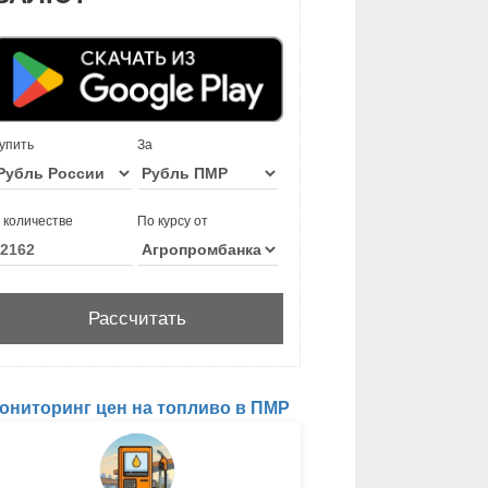
упить
За
 количестве
По курсу от
ониторинг цен на топливо в ПМР