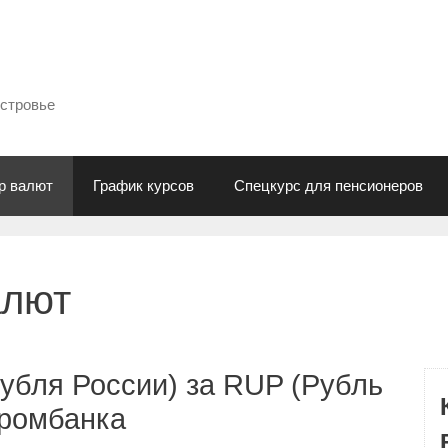
естровье
р валют
График курсов
Спецкурс для пенсионеров
алют
убля России) за RUP (Рубль
промбанка