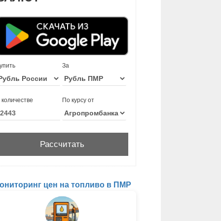
упить
За
 количестве
По курсу от
ониторинг цен на топливо в ПМР