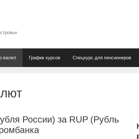
естровье
р валют
График курсов
Спецкурс для пенсионеров
алют
убля России) за RUP (Рубль
промбанка