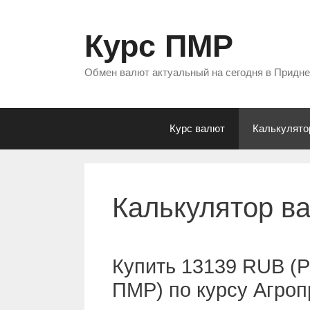
Перейти
к
Курс ПМР
содержимому
Обмен валют актуальный на сегодня в Придн
Курс валют
Калькулято
Калькулятор в
Купить 13139 RUB (Р
ПМР) по курсу Агро