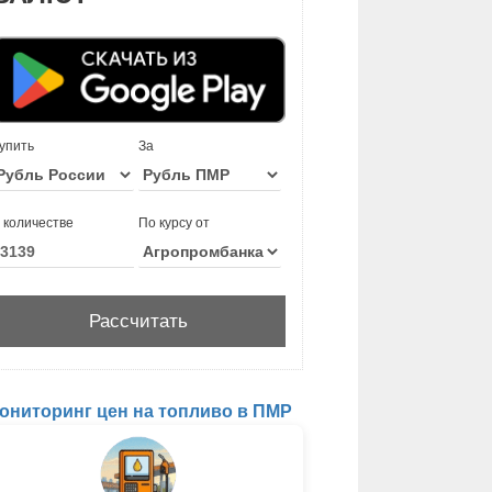
упить
За
 количестве
По курсу от
ониторинг цен на топливо в ПМР