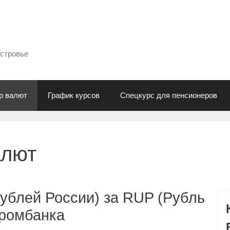
естровье
р валют
График курсов
Спецкурс для пенсионеров
алют
ублей России) за RUP (Рубль
промбанка