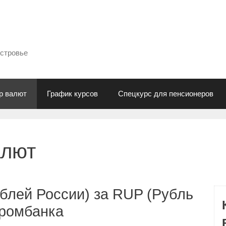
естровье
р валют
График курсов
Спецкурс для пенсионеров
алют
блей России) за RUP (Рубль
промбанка