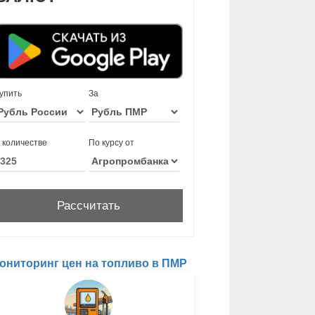
упить
За
 количестве
По курсу от
ониторинг цен на топливо в ПМР