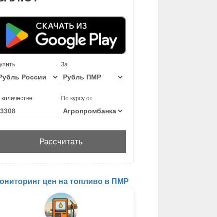
упить
За
 количестве
По курсу от
ониторинг цен на топливо в ПМР