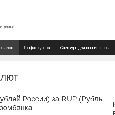
естровье
р валют
График курсов
Спецкурс для пенсионеров
алют
ублей России) за RUP (Рубль
промбанка