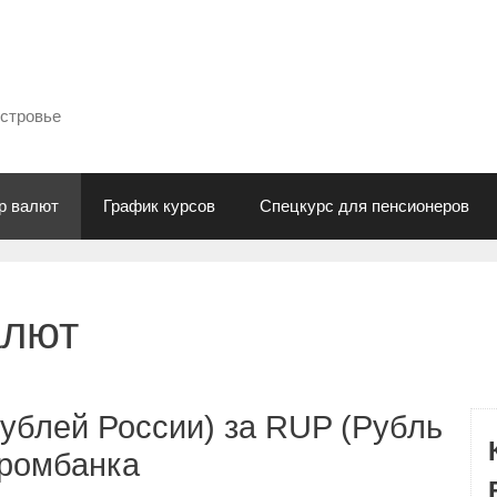
естровье
р валют
График курсов
Спецкурс для пенсионеров
алют
ублей России) за RUP (Рубль
промбанка