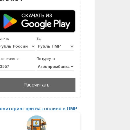
упить
За
 количестве
По курсу от
ониторинг цен на топливо в ПМР