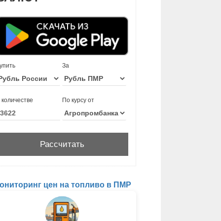
упить
За
 количестве
По курсу от
ониторинг цен на топливо в ПМР