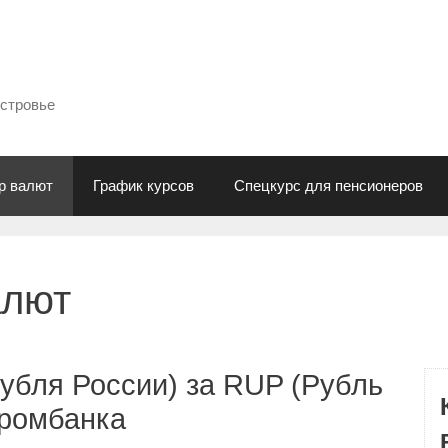
естровье
р валют
График курсов
Спецкурс для пенсионеров
алют
убля России) за RUP (Рубль
промбанка