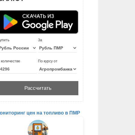
упить
За
 количестве
По курсу от
ониторинг цен на топливо в ПМР