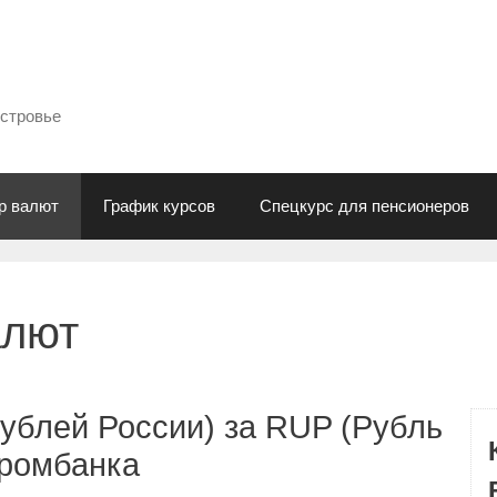
естровье
р валют
График курсов
Спецкурс для пенсионеров
алют
ублей России) за RUP (Рубль
промбанка