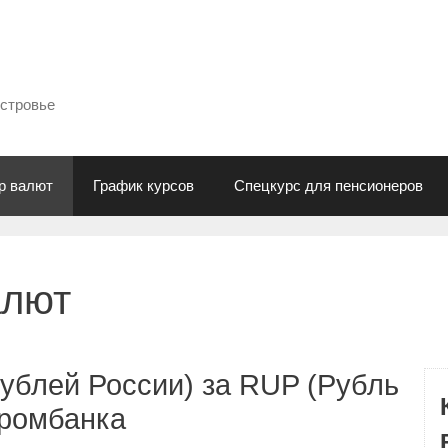
естровье
р валют
График курсов
Спецкурс для пенсионеров
алют
ублей России) за RUP (Рубль
промбанка