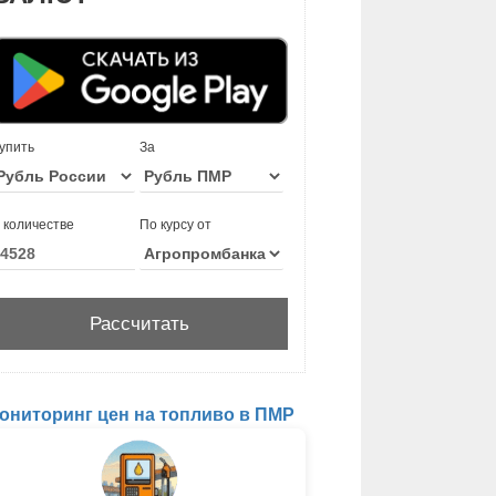
упить
За
 количестве
По курсу от
ониторинг цен на топливо в ПМР