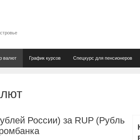
естровье
р валют
График курсов
Спецкурс для пенсионеров
алют
ублей России) за RUP (Рубль
промбанка