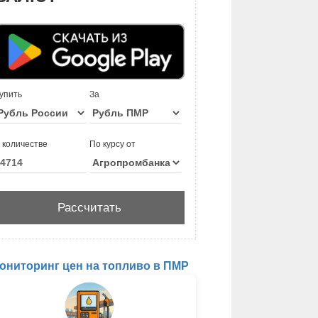
упить
За
 количестве
По курсу от
ониторинг цен на топливо в ПМР