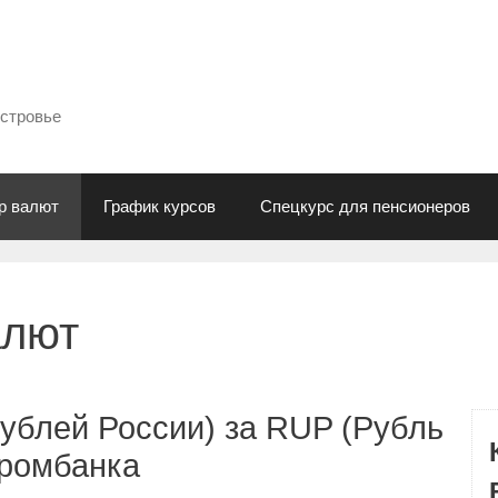
естровье
р валют
График курсов
Спецкурс для пенсионеров
алют
ублей России) за RUP (Рубль
промбанка