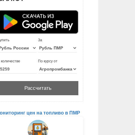
упить
За
 количестве
По курсу от
ониторинг цен на топливо в ПМР