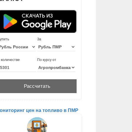
упить
За
 количестве
По курсу от
ониторинг цен на топливо в ПМР