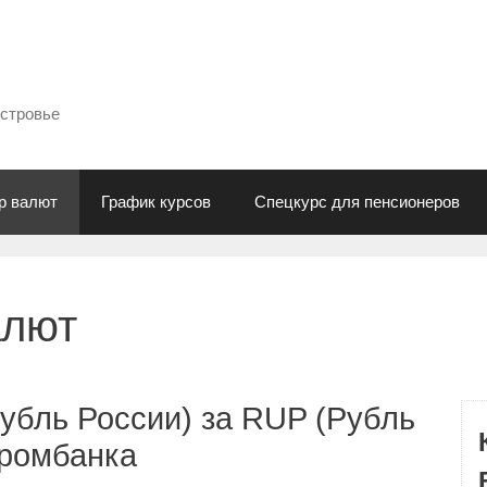
естровье
р валют
График курсов
Спецкурс для пенсионеров
алют
убль России) за RUP (Рубль
промбанка