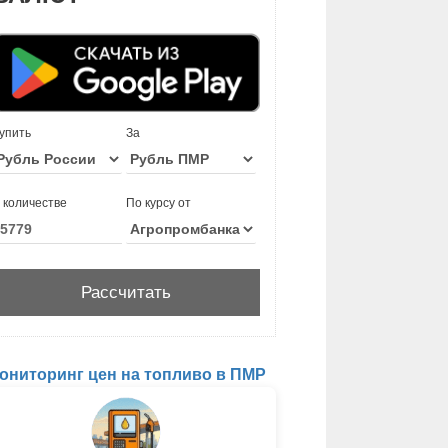
упить
За
 количестве
По курсу от
ониторинг цен на топливо в ПМР