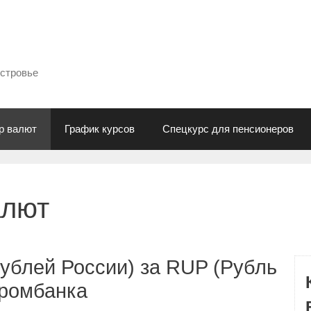
естровье
р валют
График курсов
Спецкурс для пенсионеров
алют
ублей России) за RUP (Рубль
промбанка