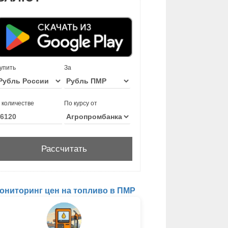
упить
За
 количестве
По курсу от
ониторинг цен на топливо в ПМР