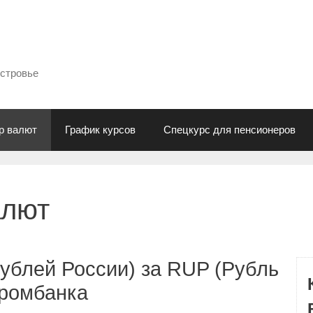
естровье
р валют
График курсов
Спецкурс для пенсионеров
алют
ублей России) за RUP (Рубль
промбанка