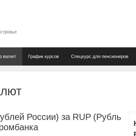
естровье
р валют
График курсов
Спецкурс для пенсионеров
алют
ублей России) за RUP (Рубль
промбанка