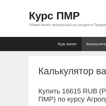
Перейти
к
Курс ПМР
содержимому
Обмен валют актуальный на сегодня в Придн
Курс валют
Калькулято
Калькулятор в
Купить 16615 RUB (Р
ПМР) по курсу Агро