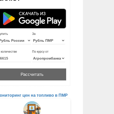
упить
За
 количестве
По курсу от
ониторинг цен на топливо в ПМР