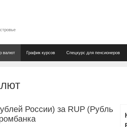
естровье
р валют
График курсов
Спецкурс для пенсионеров
алют
ублей России) за RUP (Рубль
промбанка