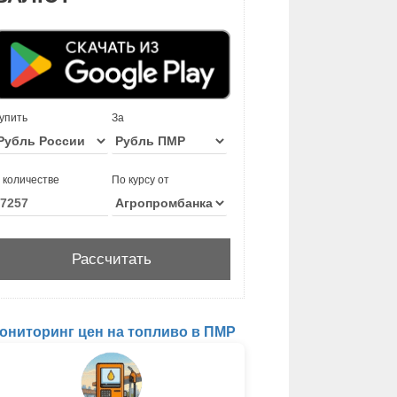
упить
За
 количестве
По курсу от
ониторинг цен на топливо в ПМР