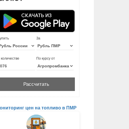
упить
За
 количестве
По курсу от
ониторинг цен на топливо в ПМР