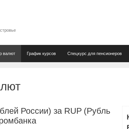
естровье
р валют
График курсов
Спецкурс для пенсионеров
алют
блей России) за RUP (Рубль
промбанка