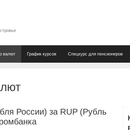
естровье
р валют
График курсов
Спецкурс для пенсионеров
алют
бля России) за RUP (Рубль
промбанка