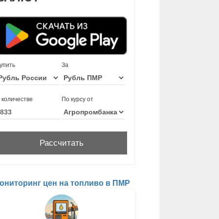
упить
За
 количестве
По курсу от
ониторинг цен на топливо в ПМР