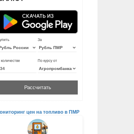
упить
За
 количестве
По курсу от
ониторинг цен на топливо в ПМР