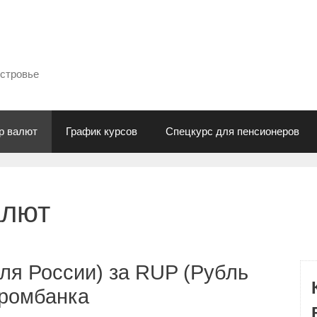
естровье
р валют
График курсов
Спецкурс для пенсионеров
алют
ля России) за RUP (Рубль
промбанка