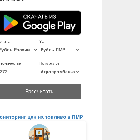
упить
За
 количестве
По курсу от
ониторинг цен на топливо в ПМР