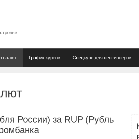
естровье
р валют
График курсов
Спецкурс для пенсионеров
алют
бля России) за RUP (Рубль
промбанка