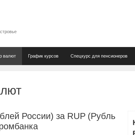
естровье
р валют
График курсов
Спецкурс для пенсионеров
алют
блей России) за RUP (Рубль
промбанка