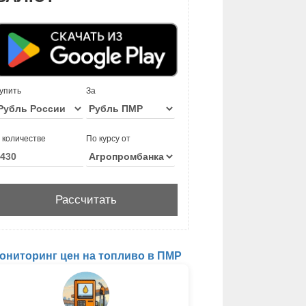
упить
За
 количестве
По курсу от
ониторинг цен на топливо в ПМР