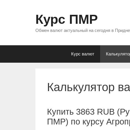
Перейти
к
Курс ПМР
содержимому
Обмен валют актуальный на сегодня в Придн
Курс валют
Калькулято
Калькулятор в
Купить 3863 RUB (Ру
ПМР) по курсу Агро