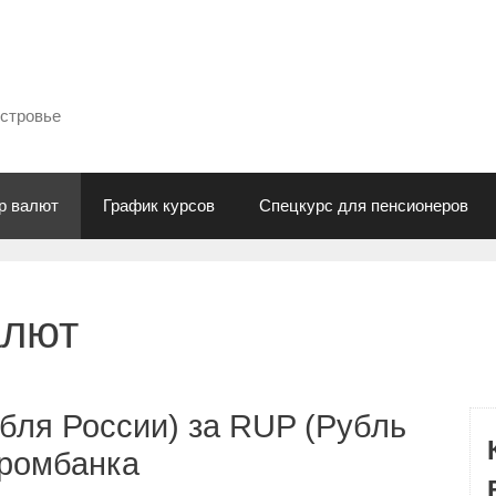
естровье
р валют
График курсов
Спецкурс для пенсионеров
алют
бля России) за RUP (Рубль
промбанка