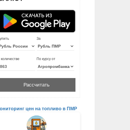
упить
За
 количестве
По курсу от
ониторинг цен на топливо в ПМР