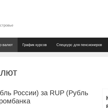
естровье
р валют
График курсов
Спецкурс для пенсионеров
алют
бль России) за RUP (Рубль
промбанка