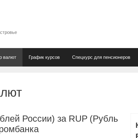
естровье
р валют
График курсов
Спецкурс для пенсионеров
алют
блей России) за RUP (Рубль
промбанка