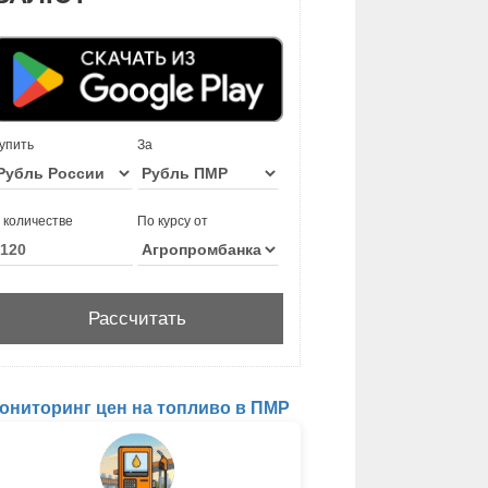
упить
За
 количестве
По курсу от
ониторинг цен на топливо в ПМР