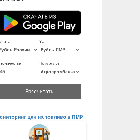
упить
За
 количестве
По курсу от
ониторинг цен на топливо в ПМР