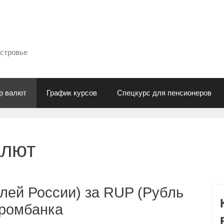
естровье
р валют
График курсов
Спецкурс для пенсионеров
алют
лей России) за RUP (Рубль
промбанка