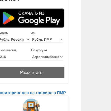
упить
За
 количестве
По курсу от
ониторинг цен на топливо в ПМР