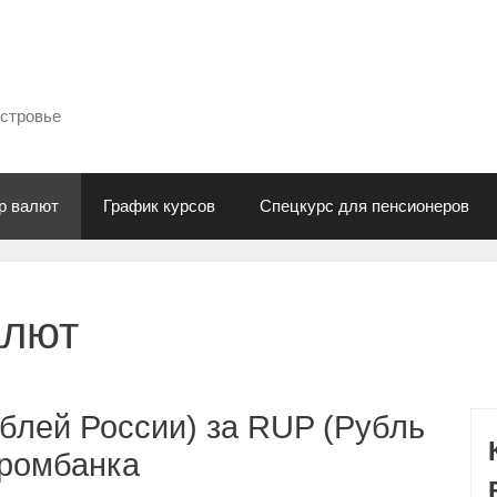
естровье
р валют
График курсов
Спецкурс для пенсионеров
алют
блей России) за RUP (Рубль
промбанка