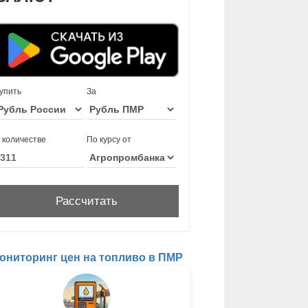
упить
За
 количестве
По курсу от
ониторинг цен на топливо в ПМР