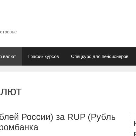
естровье
р валют
График курсов
Спецкурс для пенсионеров
алют
блей России) за RUP (Рубль
промбанка