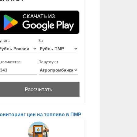
упить
За
 количестве
По курсу от
ониторинг цен на топливо в ПМР