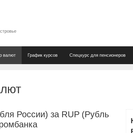
естровье
р валют
График курсов
Спецкурс для пенсионеров
алют
бля России) за RUP (Рубль
промбанка