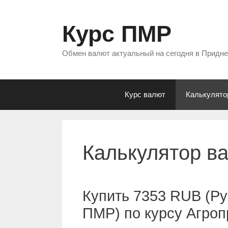
Перейти
к
Курс ПМР
содержимому
Обмен валют актуальный на сегодня в Придн
Курс валют
Калькулято
Калькулятор в
Купить 7353 RUB (Ру
ПМР) по курсу Агро