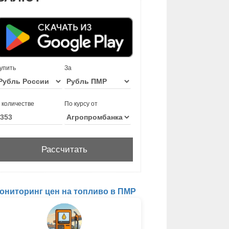
упить
За
 количестве
По курсу от
ониторинг цен на топливо в ПМР