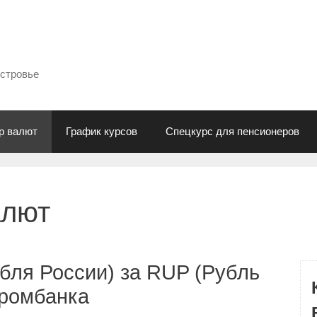
естровье
р валют
График курсов
Спецкурс для пенсионеров
алют
бля России) за RUP (Рубль
промбанка