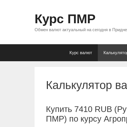
Перейти
к
Курс ПМР
содержимому
Обмен валют актуальный на сегодня в Придн
Курс валют
Калькулято
Калькулятор в
Купить 7410 RUB (Ру
ПМР) по курсу Агро