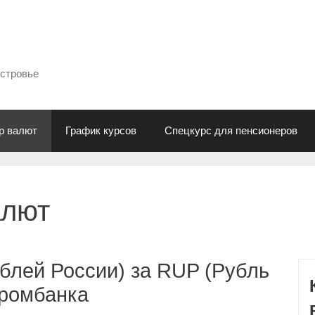
естровье
р валют
График курсов
Спецкурс для пенсионеров
алют
блей России) за RUP (Рубль
промбанка