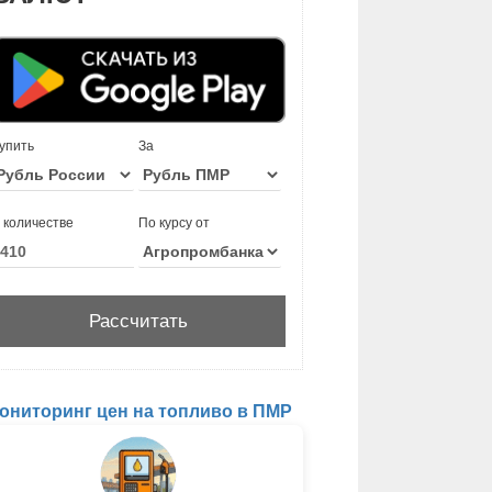
упить
За
 количестве
По курсу от
ониторинг цен на топливо в ПМР