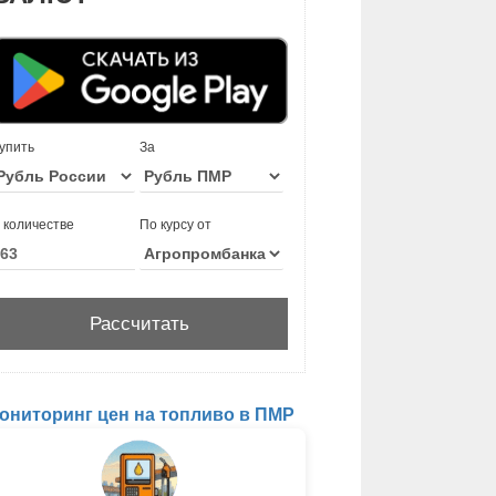
упить
За
 количестве
По курсу от
ониторинг цен на топливо в ПМР