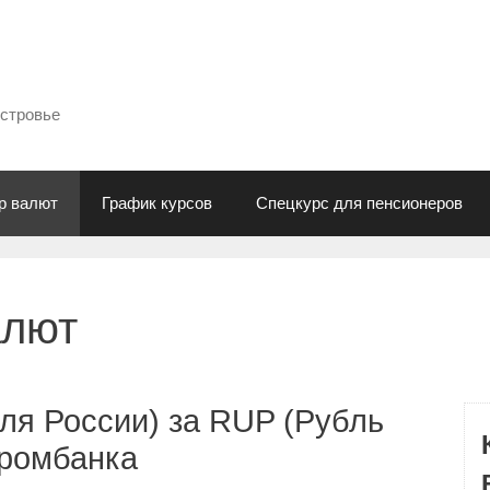
естровье
р валют
График курсов
Спецкурс для пенсионеров
алют
ля России) за RUP (Рубль
промбанка