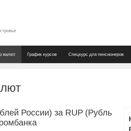
естровье
р валют
График курсов
Спецкурс для пенсионеров
алют
блей России) за RUP (Рубль
промбанка