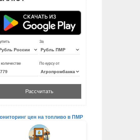
упить
За
 количестве
По курсу от
ониторинг цен на топливо в ПМР